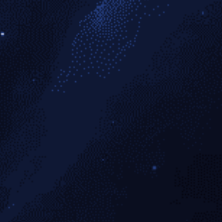
即用” 的特性。赖特签约后立即加入 U21 梯队，并在对阵
多克（17 岁加盟即进入一线队）的成长路径如出一辙。俱
和心理辅导，目标是在 2-3 年内竞争一线队位置。
新高（如维尔茨 1.16 亿镑），而利物浦仅用 20 万镑便锁
赖特完成英超首秀、入选英格兰青年队或达到出场次数指标，
险高回报” 的模式符合芬威集团的投资逻辑。
度。尽管短期内他需在 U21 积累经验，但克洛普已暗示可
内 - 多尔蒂（已进入 U21 主力），赖特的发展路径值得
的又一胜利，他们正在打造一支属于未来的‘红军’。”
物浦足球哲学的体现 —— 通过挖掘本土潜力股、结合科学
岁少年能否复制阿诺德、琼斯等人的成功？让我们在安菲尔德
下一篇