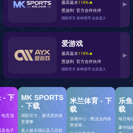
森纳！17 岁新星威尔・赖特
分享
转会费 + 浮动条款从英乙球队索尔福德城签下 17 岁中锋威
更在与阿森纳的直接竞争中展现了俱乐部在年轻球员市场的
关键战役
（25 万镑 + 附加条款）占据领先，但威尔・赖特最终选
他更倾向于留在英格兰西北部，且利物浦的青训体系与一线队