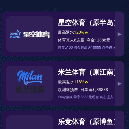
Call 24/7
宗旨
联络
米兰体育
14497962189