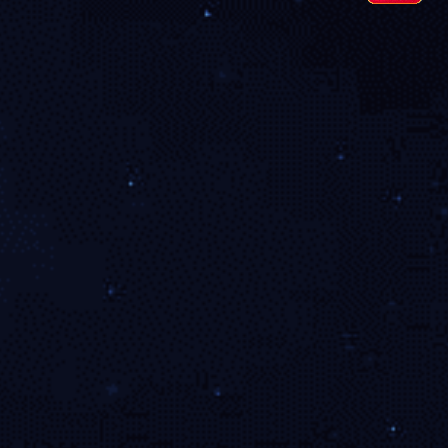
找到我们
地址
浙江省温州市鹿城区松台街
道百里西路工会大厦1幢2501
室
电话