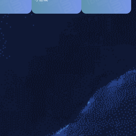
精品项目
集团新闻
服务宗旨
联络
米兰体育
推荐文章
铁轨与绿茵的双重奏：火车副
司机的 “赣超” 冲锋路
2025-10-29